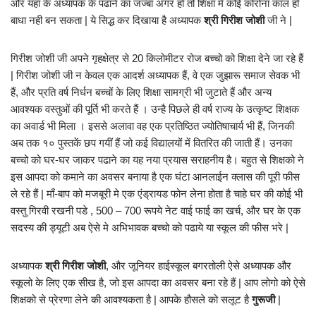
और यहाँ के अध्यापक के पढाने का जज्बा अगर हो तो शिक्षा मे कोई कोरोना काल हो
बाधा नही बन सकता | ये सिद्ध कर दिखाया है अध्यापक
श्री गिरीश जोशी
जी ने |
गिरीश जोशी जी अपने गृहक्षेत्र से 20 किलोमीटर रोज बच्चो को शिक्षा देने जा रहे हैं
| गिरीश जोशी जी न केवल एक आदर्श अध्यापक हैं, वे एक जुझारू समाज सेवक भी
हैं, और प्रति वर्ष निर्धन बच्चों के लिए शिक्षा सामग्री भी जुटाते हैं और अन्य
आवश्यक वस्तुओं की पूर्ति भी करते हैं । उन्है पिछले ही वर्ष राज्य के उत्कृष्ट शिक्षक
का अवार्ड भी मिला । इससे अलावा वह एक प्रतिष्ठित ज्योतिषाचार्य भी हैं, जिनकी
अब तक १० पुस्तकें छप गयीं हैं जो कई विद्यालयों में वितरित की जाती हैं। उनका
बच्चो को घर-घर जाकर पढाने का यह नया प्रयास सराहनीय है। बहुत से शिक्षको ने
इस आपदा को कमाने का अवसर बनाया है एक घंटा आनलाईन क्लास की पूरी फीस
ले रहे हैं | माँ-बाप को मजबूरी मे एक एंड्रायड फोन लेना होता है चाहे घर की कोई भी
वस्तु गिरवी रखनी पडे , 500 – 700 रूपये नेट वाई फाई का खर्च, और घर के एक
सदस्य की ड्यूटी अब ऐसे मे अभिभावक बच्चो को पढाये या स्कूल की फीस भरे |
अध्यापक
श्री गिरीश जोशी
, और जूनियर हाईस्कूल बगरतोली ऐसे अध्यापक और
स्कूलो के लिए एक सीख है, जो इस आपदा का अवसर बना रहे हैं | आप लोगो को ऐसे
शिक्षको से प्रेरणा लेने की आवश्यकता है | आपके हौसले को सलूट है
गुरूजी
|