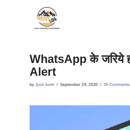
Skip
to
content
WhatsApp के जरिये हो
Alert
by
Jyoti Joshi
September 29, 2020
35 Comments