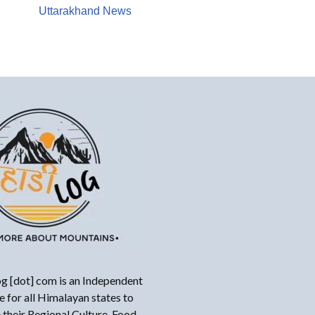
Uttarakhand News
g [dot] com is an Independent
 for all Himalayan states to
their Regional Culture, Food,