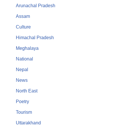
Arunachal Pradesh
Assam
Culture
Himachal Pradesh
Meghalaya
National
Nepal
News
North East
Poetry
Tourism
Uttarakhand