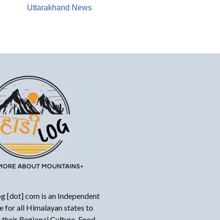
Uttarakhand News
g [dot] com is an Independent
 for all Himalayan states to
their Regional Culture, Food,