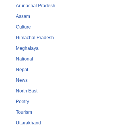
Arunachal Pradesh
Assam
Culture
Himachal Pradesh
Meghalaya
National
Nepal
News
North East
Poetry
Tourism
Uttarakhand